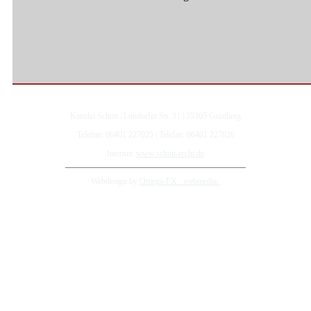
Kanzlei Schott | Londorfer Str. 31 | 35305 Grünberg
Telefon: 06401 227025 | Telefax: 06401 227026
Internet:
www.schott-recht.de
Webdesign by
Omega-FX _webmedia_