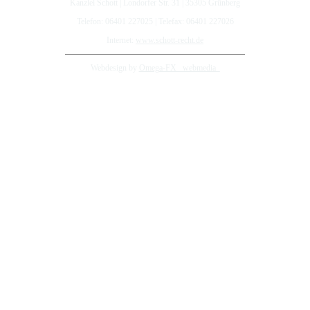
Kanzlei Schott | Londorfer Str. 31 | 35305 Grünberg
Telefon: 06401 227025 | Telefax: 06401 227026
Internet:
www.schott-recht.de
Webdesign by
Omega-FX _webmedia_